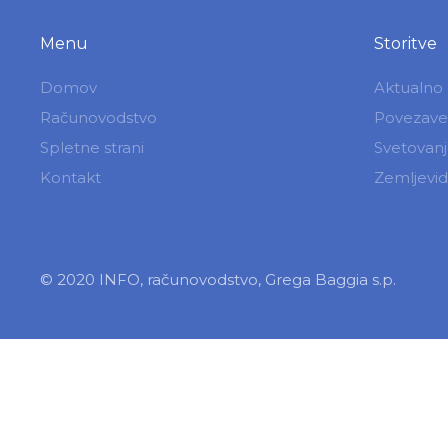
Menu
Storitve
Domov
Aktualno
Računovodstvo
Povezave
Spletne strani
Svetovan
Kontakt
Zemljevid 
© 2020 INFO, računovodstvo, Grega Baggia s.p.