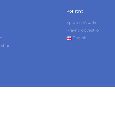
Koristno
Spletni piškotki
Pravno obvestilo
je
English
strani